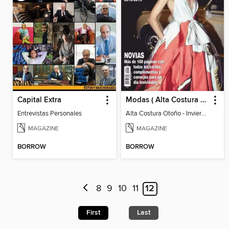
Capital Extra
Modas ( Alta Costura y Prêt Á Porter)
Entrevistas Personales
Alta Costura Otoño - Invierno 2018
MAGAZINE
MAGAZINE
BORROW
BORROW
8
9
10
11
12
First
Last