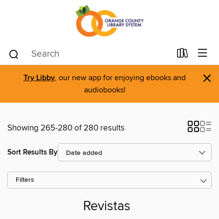
×
Try Libby
, our new app for enjoying ebooks and
audiobooks!
Showing 265-280 of 280 results
Sort Results By
Filters
Revistas