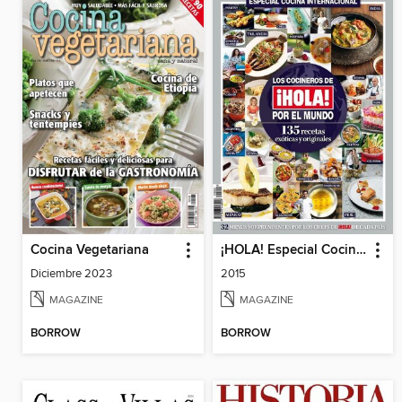
Cocina Vegetariana
¡HOLA! Especial Cocina Internacional
Diciembre 2023
2015
MAGAZINE
MAGAZINE
BORROW
BORROW