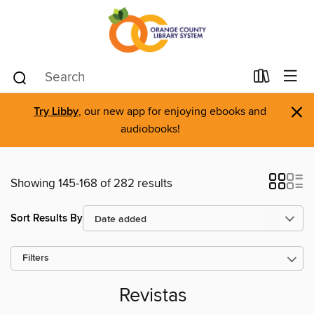
×
Try Libby
, our new app for enjoying ebooks and
audiobooks!
Showing 145-168 of 282 results
Sort Results By
Filters
Revistas